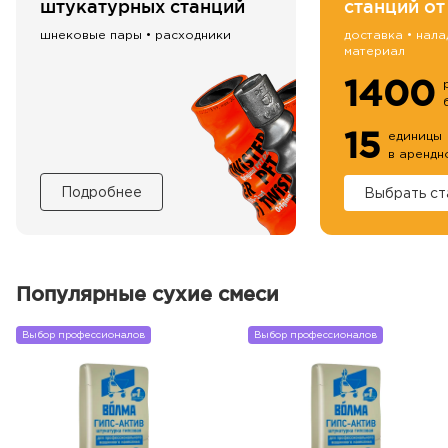
штукатурных станций
станций от
шнековые пары • расходники
доставка • нала
материал
1400
15
единицы
в арендн
Подробнее
Выбрать ст
Популярные сухие смеси
Выбор профессионалов
Выбор профессионалов