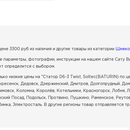
 цене 3300 руб из наличия
и другие товары из категории
Шнеко
е параметры, фотографии, инструкции на нашем сайте Сату В
ет определится с выбором.
ко низкие цены на "Статор D6-3 Twist, Soltec(BATURIN) по це
скресенск, Дедовск, Дзержинский, Дмитров, Долгопрудный, Д
имовск, Коломна, Королёв, Котельники, Красногорск, Лобня, 
ский Посад, Подольск, Протвино, Пушкино, Раменское, Реутов
инка, Электросталь. В другие регионы товар отправляется тр