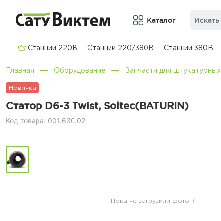
Каталог
Cтанции 220В
Cтанции 220/380В
Cтанции 380В
Главная
Оборудование
Запчасти для штукатурных
Новинка
Статор D6-3 Twist, Soltec(BATURIN)
Код товара: 001.630.02
Пока не загрузили фото :(