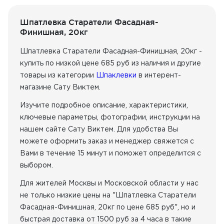
ГКЛ, ГВЛ - возможно
Прочность сцепления с основанием, МПа
1
Крупнозернистые шпатлевки
Шпатлевка Старатели Фасадная-
Вид последующего покрытия
Финишная, 20кг
Декоративная штукатурка
Шпатлевка Старатели Фасадная-Финишная, 20кг -
Текстурные обои
купить по низкой цене 685 руб из наличия
и другие
Тонкие обои
Краска
товары из категории
Шпаклевки
в интерент-
магазине Сату Виктем.
Способ нанесения
Изучите подробное описание, характеристики,
ручной
ключевые параметры, фотографии, инструкции на
механизированный
нашем сайте Сату Виктем. Для удобства Вы
можете оформить заказ и менеджер свяжется с
Вами в течение 15 минут и поможет определится с
выбором.
Для жителей Москвы и Московской области у нас
не только низкие цены на "Шпатлевка Старатели
Фасадная-Финишная, 20кг по цене 685 руб", но и
быстрая доставка от 1500 руб за 4 часа в такие