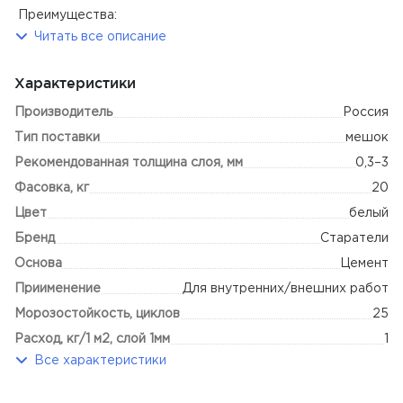
Преимущества:
Читать все описание
гладкая белая поверхность
легкое сведение слоев
Характеристики
атмосферостойкость
повышенная адгезия
Производитель
Россия
морозостойкость
Тип поставки
высокая прочность
мешок
влагостойкость
Рекомендованная толщина слоя, мм
0,3–3
стойкость к трещинообразованию
Фасовка, кг
20
Сфера работ
Цвет
белый
Внутренние работы (нормальная влажность)
Бренд
Старатели
Внутренние работы (повышенная влажность)
Основа
Цемент
Наружные работы
Приименение
Для внутренних/внешних работ
Тип основания
Морозостойкость, циклов
25
Бетон, железобетон
Расход, кг/1 м2, слой 1мм
1
Ячеистый бетон (пено- и газобетон) * (возможно)
Все характеристики
Готовность к шлифовке, ч
24
Цементная штукатурка
Гипсовая штукатурка, ПГП (возможно)
Фракция, мм
0,2