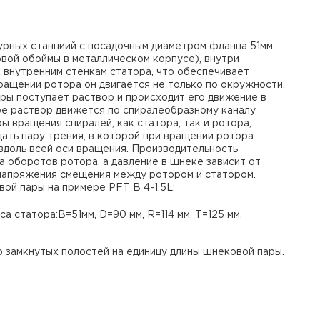
урных станциий с посадочным диаметром фланца 51мм.
овой обоймы в металлическом корпусе), внутри
 внутренним стенкам статора, что обеспечивает
ращении ротора он двигается не только по окружности,
ры поступает раствор и происходит его движение в
ре раствор движется по спиралеобразному каналу
ы вращения спиралей, как статора, так и ротора,
дать пару трения, в которой при вращении ротора
вдоль всей оси вращения. Производительность
а оборотов ротора, а давление в шнеке зависит от
 напряжения смещения между ротором и статором.
й пары на примере PFT B 4-1.5L:
а статора:B=51мм, D=90 мм, R=114 мм, T=125 мм.
во замкнутых полостей на единицу длины шнековой пары.