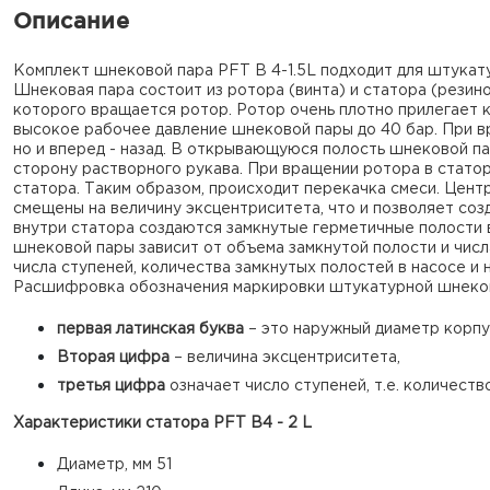
Описание
Комплект шнековой пара PFT B 4-1.5L подходит для штукат
Шнековая пара состоит из ротора (винта) и статора (резин
которого вращается ротор. Ротор очень плотно прилегает к
высокое рабочее давление шнековой пары до 40 бар. При в
но и вперед - назад. В открывающуюся полость шнековой па
сторону растворного рукава. При вращении ротора в стато
статора. Таким образом, происходит перекачка смеси. Центр
смещены на величину эксцентриситета, что и позволяет соз
внутри статора создаются замкнутые герметичные полости 
шнековой пары зависит от объема замкнутой полости и числ
числа ступеней, количества замкнутых полостей в насосе и
Расшифровка обозначения маркировки штукатурной шнеково
первая латинская буква
– это наружный диаметр корпус
Вторая цифра
– величина эксцентриситета,
третья цифра
означает число ступеней, т.е. количест
Характеристики статора PFT B4 - 2 L
Диаметр, мм 51