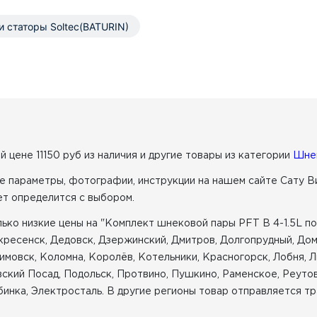
и статоры Soltec(BATURIN)
й цене 11150 руб из наличия
и другие товары из категории
Шне
е параметры, фотографии, инструкции на нашем сайте Сату В
ет определится с выбором.
ко низкие цены на "Комплект шнековой пары PFT B 4-1.5L по ц
скресенск, Дедовск, Дзержинский, Дмитров, Долгопрудный, Д
имовск, Коломна, Королёв, Котельники, Красногорск, Лобня, 
ский Посад, Подольск, Протвино, Пушкино, Раменское, Реутов
инка, Электросталь. В другие регионы товар отправляется тр