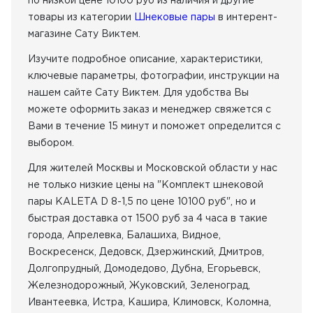
по низкой цене 10100 руб из наличия
и другие
Совместимость
шнековой пары.
KALETA 5S MAX 380В
товары из категории
Шнековые пары
в интерент-
Совместимость
M-TEC M280 380В
магазине Сату Виктем.
Характеристики статора
KALETA D 8-1,5
Совместимость
M-TEC mono-mix FU 220В
Изучите подробное описание, характеристики,
Диаметр, мм 90
Совместимость
M-TEC duo-mix 380В
Длина, мм 273
ключевые параметры, фотографии, инструкции на
Размер зерна макс., мм 3
Совместимость
PUTZMEISTER MP25 380В
нашем сайте Сату Виктем. Для удобства Вы
можете оформить заказ и менеджер свяжется с
Совместимость
Mixxmann S7 380В
Вами в течение 15 минут и поможет определится с
Совместимость
Mixxmann S8 220/380В
выбором.
Диаметр, мм
90
Для жителей Москвы и Московской области у нас
не только низкие цены на "Комплект шнековой
пары KALETA D 8-1,5 по цене 10100 руб", но и
быстрая доставка от 1500 руб за 4 часа в такие
города, Апрелевка, Балашиха, Видное,
Воскресенск, Дедовск, Дзержинский, Дмитров,
Долгопрудный, Домодедово, Дубна, Егорьевск,
Железнодорожный, Жуковский, Зеленоград,
Ивантеевка, Истра, Кашира, Климовск, Коломна,