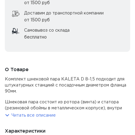
от 1500 руб
Доставим до транспортной компании
от 1500 руб
Самовывоз со склада
бесплатно
О Товаре
Комплект шнековой пара KALETA D 8-1,5 подходит для
штукатурных станциий с посадочным диаметром фланца
90мм.
Шнековая пара состоит из ротора (винта) и статора
(резиновой обоймы в металлическом корпусе), внутри
которого вращается ротор. Ротор очень плотно
Читать все описание
прилегает к внутренним стенкам статора, что
обеспечивает высокое рабочее давление шнековой пары
Характеристики
до 40 бар. При вращении ротора он двигается не только