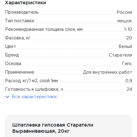
Характеристики
гипсовых элементов (лепнины); создания декоративных
фактурных поверхностей.
Производитель
Россия
Тип поставки
мешок
Сфера работ
Рекомендованная толщина слоя, мм
1-10
Внутренние работы (нормальная влажность)
Фасовка, кг
20
Тип основания
Цвет
белый
Бетон, железобетон
Бренд
Старатели
Ячеистый бетон (пено- и газобетон) *
Основа
Гипс
Кирпич
Приименение
Цементная штукатурка
Для внутренних работ
Гипсовая штукатурка, ПГП
Расход, кг/1 м2, слой 1мм
0,9
ГКЛ, ГВЛ
Готовность к шлифовке, ч
24
Крупнозернистые шпатлевки (возможно)
Все характеристики
Фракция, мм
0,4
Вид последующего покрытия
Прочность сцепления с основанием, МПа
0,5
Декоративная штукатурка
Текстурные обои
Тонкие обои (возможно)
Шпатлевка гипсовая Старатели
Краска (возможно)
Выравнивающая, 20кг