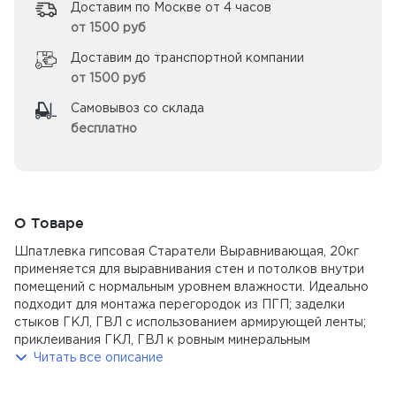
Доставим по Москве от 4 часов
от 1500 руб
Доставим до транспортной компании
от 1500 руб
Самовывоз со склада
бесплатно
О Товаре
Шпатлевка гипсовая Старатели Выравнивающая, 20кг
применяется для выравнивания стен и потолков внутри
помещений с нормальным уровнем влажности. Идеально
подходит для монтажа перегородок из ПГП; заделки
стыков ГКЛ, ГВЛ с использованием армирующей ленты;
приклеивания ГКЛ, ГВЛ к ровным минеральным
поверхностям; заделки повреждений и головок
Читать все описание
саморезов на поверхности ГКЛ, ГВЛ; заполнения стыков
сборных бетонных элементов; склеивания и шпатлевания