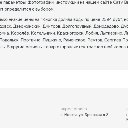
е параметры, фотографии, инструкции на нашем сайте Сату В
ет определится с выбором.
ко низкие цены на "Кнопка долива воды по цене 2594 руб", но
едовск, Дзержинский, Дмитров, Долгопрудный, Домодедово, Ду
омна, Королёв, Котельники, Красногорск, Лобня, Лыткарино, 
Подольск, Протвино, Пушкино, Раменское, Реутов, Сергиев Пос
ь. В другие регионы товар отправляется траспортной компани
адрес офиса
г. Москва ул. Брянская д.2