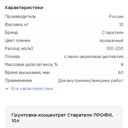
с основанием.
Характеристики
Подходит для наружных и внутренних работ.
Производитель
Россия
Виды оснований для нанесения:
Фасовка, кг
10
Бренд
Старатели
Ячеистый бетон (возможно)
Цвет пленки
Штукатурки,
прозрачный
Шпатлевки
Расход, мл/м2
100-200
Стяжка,
Основа
стирол-акриловая дисперсия
Наливной пол
Старые, рыхлые, отмеливающие основания
Массовая доля латекса, %
8
ПГП, ГВЛ, ЦСП
Время высыхания, мин
60
Кирпич
Приименение
ГКЛ
Для внутренних/внешних работ
Бетон
Все характеристики
Преимущества грунтовки Старатели Профи:
низкая стоимость 1 м2 обработанной поверхности
экономия на логистике
Грунтовка-концентрат Старатели ПРОФИ,
глубоко проникает в основание
10л
укрепляет и обеспыливает поверхность