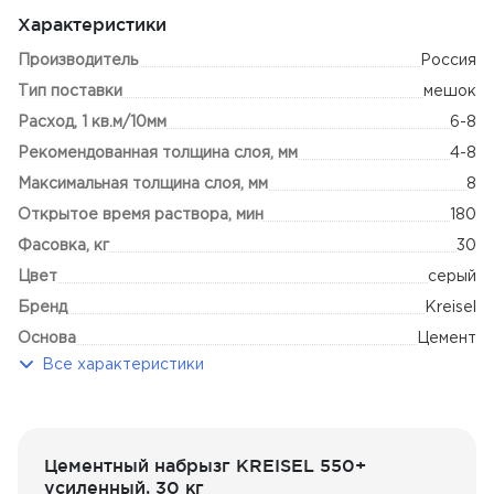
Характеристики
Сфера применения:
Производитель
Россия
Наружные работы
Тип поставки
Внутренние работы (повышенная влажность)
мешок
Внутренние работы (нормальная влажность)
Расход, 1 кв.м/10мм
6-8
Рекомендованная толщина слоя, мм
4-8
Максимальная толщина слоя, мм
8
Открытое время раствора, мин
180
Фасовка, кг
30
Цвет
серый
Бренд
Kreisel
Основа
Цемент
Все характеристики
Цементный набрызг KREISEL 550+
усиленный, 30 кг